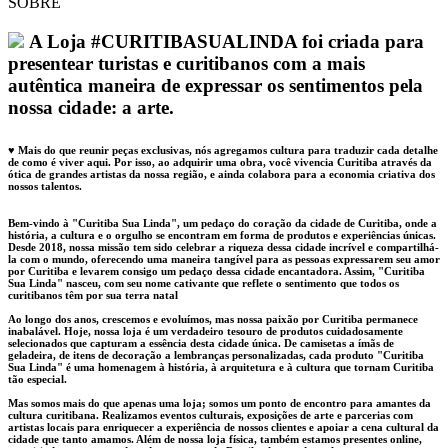
SOBRE
A Loja #CURITIBASUALINDA foi criada para
presentear turistas e curitibanos com a mais
autêntica maneira de expressar os sentimentos pela
nossa cidade: a arte.
♥ Mais do que reunir peças exclusivas, nós agregamos cultura para traduzir cada detalhe
de como é viver aqui. Por isso, ao adquirir uma obra, você vivencia Curitiba através da
ótica de grandes artistas da nossa região, e ainda colabora para a economia criativa dos
nossos talentos.
Bem-vindo à "Curitiba Sua Linda", um pedaço do coração da cidade de Curitiba, onde a
história, a cultura e o orgulho se encontram em forma de produtos e experiências únicas.
Desde 2018, nossa missão tem sido celebrar a riqueza dessa cidade incrível e compartilhá-
la com o mundo, oferecendo uma maneira tangível para as pessoas expressarem seu amor
por Curitiba e levarem consigo um pedaço dessa cidade encantadora. Assim, "Curitiba
Sua Linda" nasceu, com seu nome cativante que reflete o sentimento que todos os
curitibanos têm por sua terra natal
Ao longo dos anos, crescemos e evoluímos, mas nossa paixão por Curitiba permanece
inabalável. Hoje, nossa loja é um verdadeiro tesouro de produtos cuidadosamente
selecionados que capturam a essência desta cidade única. De camisetas a ímãs de
geladeira, de itens de decoração a lembranças personalizadas, cada produto "Curitiba
Sua Linda" é uma homenagem à história, à arquitetura e à cultura que tornam Curitiba
tão especial.
Mas somos mais do que apenas uma loja; somos um ponto de encontro para amantes da
cultura curitibana. Realizamos eventos culturais, exposições de arte e parcerias com
artistas locais para enriquecer a experiência de nossos clientes e apoiar a cena cultural da
cidade que tanto amamos. Além de nossa loja física, também estamos presentes online,